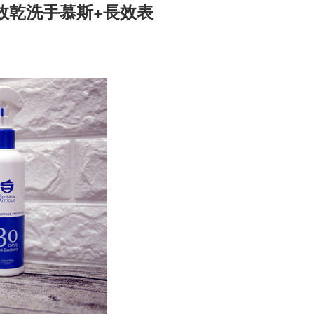
效乾洗手慕斯+長效表