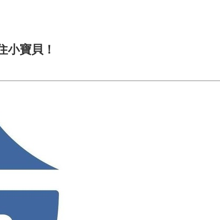
纏住小寶貝！