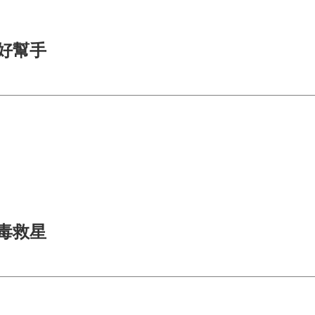
身好幫手
病毒救星