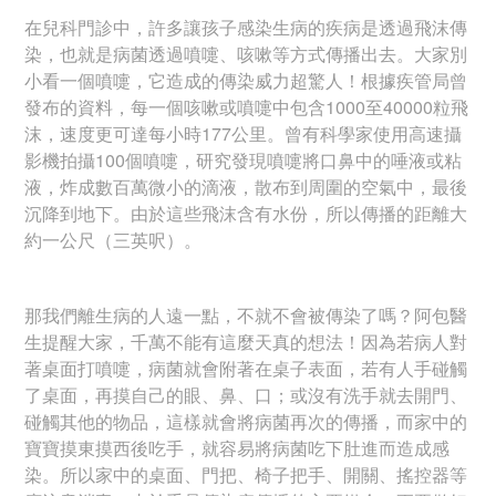
在兒科門診中，許多讓孩子感染生病的疾病是透過飛沫傳
染，也就是病菌透過噴嚏、咳嗽等方式傳播出去。大家別
小看一個噴嚏，它造成的傳染威力超驚人！根據疾管局曾
發布的資料，每一個咳嗽或噴嚏中包含1000至40000粒飛
沫，速度更可達每小時177公里。曾有科學家使用高速攝
影機拍攝100個噴嚏，研究發現噴嚏將口鼻中的唾液或粘
液，炸成數百萬微小的滴液，散布到周圍的空氣中，最後
沉降到地下。由於這些飛沫含有水份，所以傳播的距離大
約一公尺（三英呎）。
那我們離生病的人遠一點，不就不會被傳染了嗎？阿包醫
生提醒大家，千萬不能有這麼天真的想法！因為若病人對
著桌面打噴嚏，病菌就會附著在桌子表面，若有人手碰觸
了桌面，再摸自己的眼、鼻、口；或沒有洗手就去開門、
碰觸其他的物品，這樣就會將病菌再次的傳播，而家中的
寶寶摸東摸西後吃手，就容易將病菌吃下肚進而造成感
染。所以家中的桌面、門把、椅子把手、開關、搖控器等