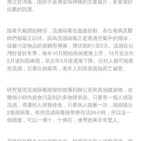
應注意消毒，由於手是傳染病傳播的主要媒介，更要做好
抗菌的防護。
隨著天氣開始轉涼，流感病毒也蠢蠢欲動，各位爸媽及醫
師們都嚴正以待。因為流感病毒正是透過空氣中的飛沫，
或被污染物品的接觸而傳播，潛伏期約1至3天。流感在台
灣好發於冬季，每年10月開始病例逐漸上升，12月至次年
2月達到高峰期，至次年3月後逐漸下降。任何人都可能罹
患流感，兒童比例最高，老年人則容易面臨死亡威脅。
研究發現流感病毒能很快散播到辦公室和其他建築物，在
幾個小時內就會污染到許多物體表面。只要有一個人感染
流感，周遭的人很難倖免，只要病人咳嗽一次，就能噴出
2萬個病毒。有些流感病毒能整整存活24小時，所以這一
個噴嚏，可以一傳十、十傳百，連帶效果非常驚人。