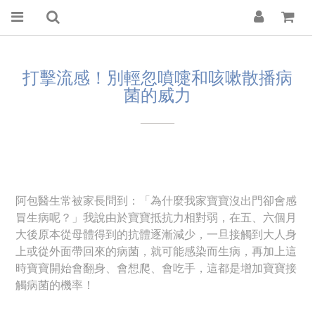
打擊流感！別輕忽噴嚏和咳嗽散播病
菌的威力
———
阿包
醫生常被家長問到：「為什麼我家寶寶沒出門卻會感
冒生病呢？」我說由於寶寶抵抗力相對弱，在五、六個月
大後原本從母體得到的抗體逐漸減少，一旦接觸到大人身
上或從外面帶回來的病菌，就可能感染而生病，再加上這
時寶寶開始會翻身、會想爬、會吃手，這都是增加寶寶接
觸病菌的機率！