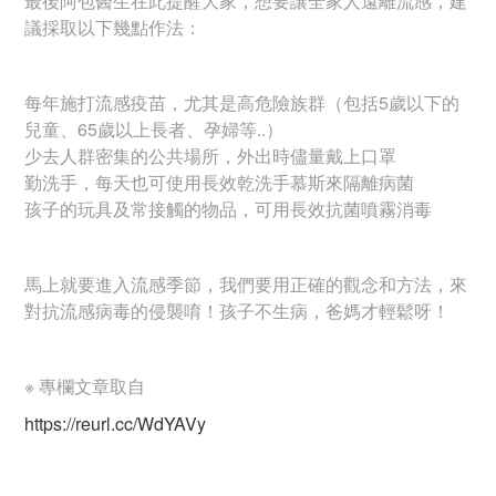
最後阿包醫生在此提醒大家，想要讓全家人遠離流感，建
議採取以下幾點作法：
每年施打流感疫苗，尤其是高危險族群（包括5歲以下的
兒童、65歲以上長者、孕婦等..）
少去人群密集的公共場所，外出時儘量戴上口罩
勤洗手，每天也可使用長效乾洗手慕斯來隔離病菌
孩子的玩具及常接觸的物品，可用長效抗菌噴霧消毒
馬上就要進入流感季節，我們要用正確的觀念和方法，來
對抗流感病毒的侵襲唷！孩子不生病，爸媽才輕鬆呀！
※ 專欄文章取自
https://reurl.cc/WdYAVy