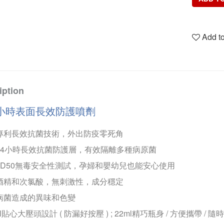
Add to
iption
4小時表面長效防護噴劑
國專利長效抗菌技術，外出防疫零死角
成24小時長效抗菌防護層，有效隔離多種病原菌
過LD50無毒安全性測試，孕婦和嬰幼兒也能安心使用
含酒精和次氯酸，無刺激性，成分穩定
制病菌造成的異味和色變
ml貼心大壓頭設計 ( 防漏好按壓 ) ; 22ml
精巧瓶身 / 方便攜帶 / 隨