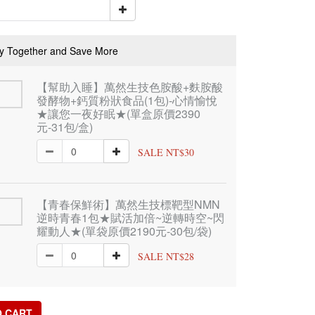
y Together and Save More
【幫助入睡】萬然生技色胺酸+麩胺酸
發酵物+鈣質粉狀食品(1包)-心情愉悅
★讓您一夜好眠★(單盒原價2390
元-31包/盒)
SALE NT$30
【青春保鮮術】萬然生技標靶型NMN
逆時青春1包★賦活加倍~逆轉時空~閃
耀動人★(單袋原價2190元-30包/袋)
SALE NT$28
O CART