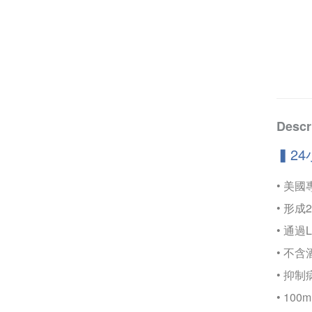
Descr
▍2
• 美
• 形
• 通
• 不
• 抑
• 100