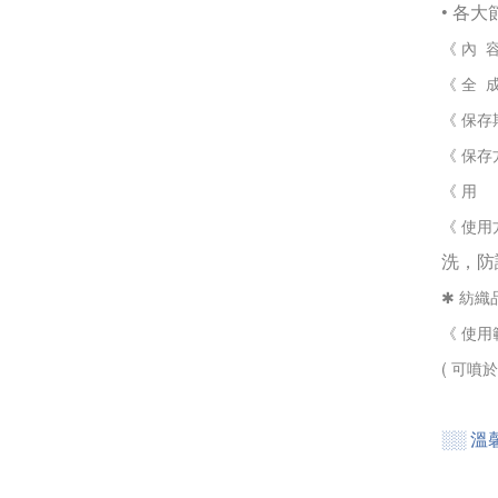
• 各
《 內 容
《 全 成 分
《 保存
《 保
《 用
《 使
洗，防
✱ 紡
《 使
( 可噴
░░ 
░░ 溫