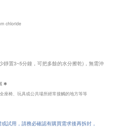
m chloride
少靜置3~5分鐘，可把多餘的水分擦乾)，無需沖
 ✱
安全座椅、玩具或
公共場所經常接觸的地方等等
拆封或試用，請務必確認有購買需求後再拆封，