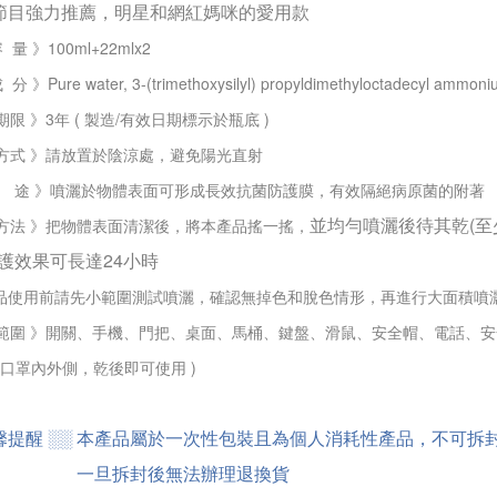
大節目強力推薦，明星和網紅媽咪的愛用款
 量 》100ml+22mlx2
 》Pure water, 3-(trimethoxysilyl) propyldimethyloctadecyl ammoniu
期限 》3年 ( 製造/有效日期標示於瓶底 )
存方式 》請放置於陰涼處，避免陽光直射
 途 》噴灑於物體表面可形成長效抗菌防護膜，有效隔絕病原菌的附著
並均勻噴灑後待其乾(至
用方法 》把物體表面清潔後，將本產品搖一搖，
護效果可長達24小時
織品使用前請先小範圍測試噴灑，確認無掉色和脫色情形，再進行大面積噴灑
用範圍 》開關、手機、門把、桌面、馬桶、鍵盤、滑鼠、安全帽、電話、
於口罩內外側，乾後即可使用 )
溫馨提醒 ░░ 本產品屬於一次性包裝且為個人消耗性產品，不可
馨提醒 ░░
一旦拆封後無法辦理退換貨