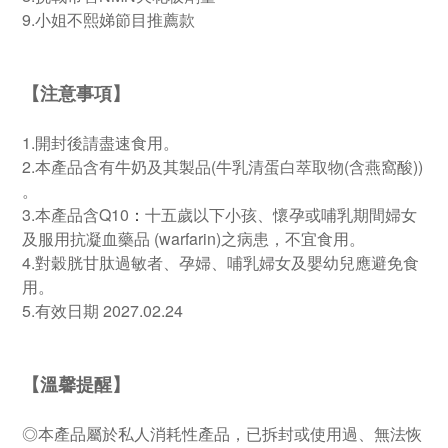
9.小姐不熙娣節目推薦款
【注意事項】
1.開封後請盡速食用。
2.本產品含有牛奶及其製品(牛乳清蛋白萃取物(含燕窩酸))
。
3.本產品含Q10
：
十五歲以下小孩、懷孕或哺乳期間婦女
及服用抗凝血藥品 (warfarin)之病患，不宜食用。
4.對穀胱甘肽過敏者、孕婦、哺乳婦女及嬰幼兒應避免食
用。
5.有效日期 2027.02.24
【溫馨提醒】
◎本產品屬於私人消耗性產品，已拆封或使用過、無法恢