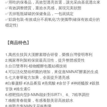
✅用吃的保養品，高效型透亮首選，讓光采由基底透出來
✅有效調整體質，重拾水亮感，展現完美狀態
✅丟掉瓶瓶罐罐的保健食品，一包就搞定
✅鋁袋包裝-有效成分不易氧化/方便攜帶(確保有效成分的
穩定性)
【商品特色】
1.萬然生技與大漢酵素聯合研發，榮獲台灣發明專利
2.獨家專利製程保留最高活性，提升整體感受性
3.台日雙專利-植物醱酵包覆結構技術
4.可以活化雙歧桿菌的增加，來促進NMNAT酵素的生成
5.七大奢華複方加乘，全面提升透亮感
#白藜蘆醇 #冰晶番茄 #燕窩酸 #余甘子 #神經醯胺 #穀胱
甘肽 #維生素C
6.標靶指向型β-NMN能針對SIRT1、6、7精準調控
7.喚醒青春能量，有感養顏美容高效鎖水
8.挑戰市售NMN天花板劑量