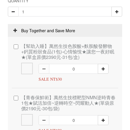
QUANTITY
Buy Together and Save More
【幫助入睡】萬然生技色胺酸+麩胺酸發酵物
+鈣質粉狀食品(1包)-心情愉悅★讓您一夜好眠
★(單盒原價2390元-31包/盒)
SALE NT$30
【青春保鮮術】萬然生技標靶型NMN逆時青春
1包★賦活加倍~逆轉時空~閃耀動人★(單袋原
價2190元-30包/袋)