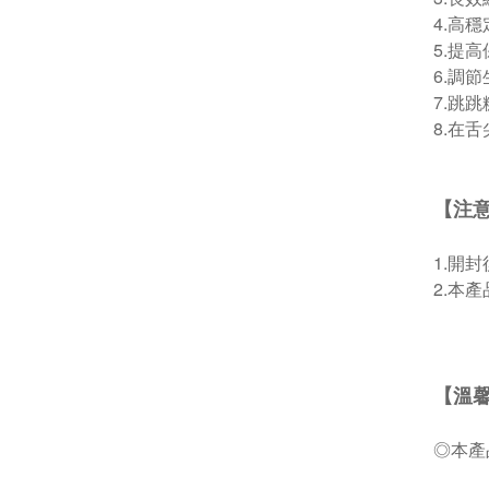
4.高
5.提
6.調
7.跳
8.在
【注
1.開
2.本
【溫
◎本產