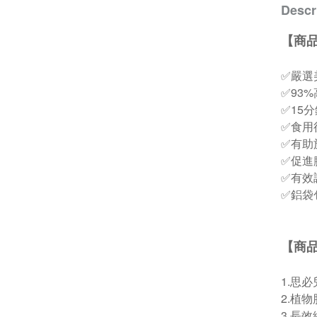
Descr
【商
✅嚴選
✅93
✅15
✅食用
✅有助
✅促進
✅有效
✅鋁袋
【商
1.思
2.植
3.長