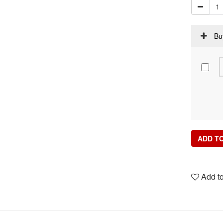
Bu
ADD T
Add to