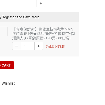
y Together and Save More
【青春保鮮術】萬然生技標靶型NMN
逆時青春1包★賦活加倍~逆轉時空~閃
耀動人★(單袋原價2190元-30包/袋)
SALE NT$28
O CART
 Wishlist