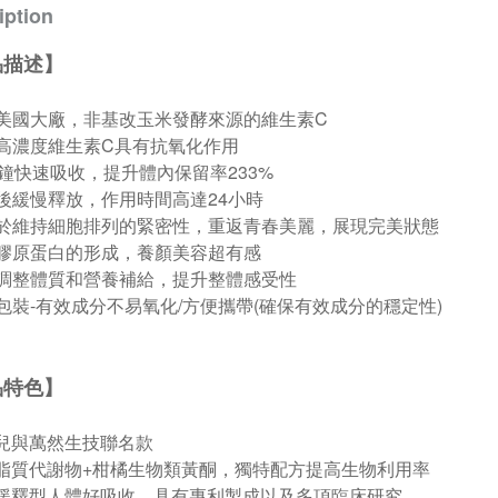
iption
品描述】
美國大廠，非基改玉米發酵來源的維生素C
%高濃度維生素C具有抗氧化作用
分鐘快速吸收，提升體內保留率233%
後緩慢釋放，作用時間高達24小時
於維持細胞排列的緊密性，重返青春美麗，展現完美狀態
膠原蛋白的形成，養顏美容超有感
調整體質和營養補給，提升整體感受性
包裝-有效成分不易氧化/方便攜帶(確保有效成分的穩定性)
品特色】
必兒與萬然生技聯名款
物脂質代謝物+柑橘生物類黃酮，獨特配方提高生物利用率
效緩釋型人體好吸收，具有專利製成以及多項臨床研究